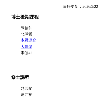
最終更新：2026/5/22
博士後期課程
陳信仲
北澤愛
木野涼介
大隈楽
李伽耶
修士課程
趙若蘭
葛井祐